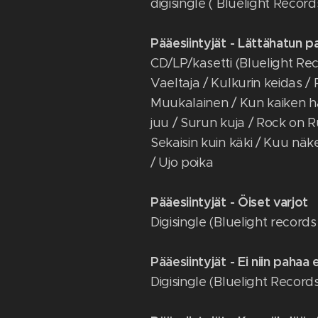
digisingle ( Bluelight Recor
Pääesiintyjät - Lättähatun p
CD/LP/kasetti (Bluelight Re
Vaeltaja / Kulkurin keidas / 
Muukalainen / Kun kaiken h
juu / Surun kuja / Rock on 
Sekaisin kuin käki / Kuu näk
/ Ujo poika
Pääesiintyjät - Öiset varjot
Digisingle (Bluelight records
Pääesiintyjät - Ei niin pahaa 
Digisingle (Bluelight Record