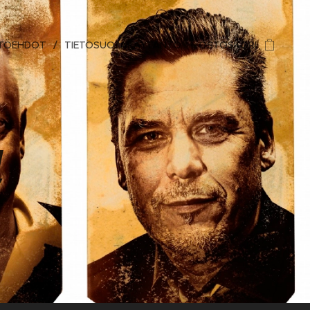
TÖEHDOT
TIETOSUOJAKÄYTÄNTÖ
OSTOSKORI
a