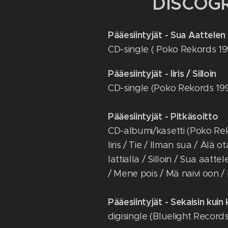
DISCOG
Pääesiintyjät - Sua Aattelen
CD-single ( Poko Rekords 19
Pääesiintyjät - Iiris / Silloin
CD-single (Poko Rekords 19
Pääesiintyjät - Pitkäsoitto
CD-albumi/kasetti (Poko Re
Iiris / Tie / Ilman sua / Älä
lattialla / Silloin / Sua aatte
/ Mene pois / Mä naivi oon /
Pääesiintyjät - Sekaisin kuin 
digisingle (Bluelight Record