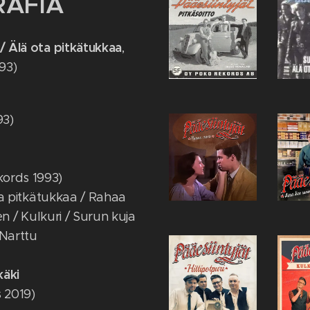
RAFIA
 / Älä ota pitkätukkaa
,
93)
93)
kords 1993)
 ota pitkätukkaa / Rahaa
len / Kulkuri / Surun kuja
 Narttu
käki
s 2019)