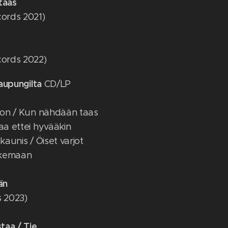
taas
cords 2021)
cords 2022)
kaupungilta
CD/LP
y on / Kun nähdään taas
haa ettei hyvääkin
kaunis / Öiset varjot
ulkemaan
än
s 2023)
staa / Tie