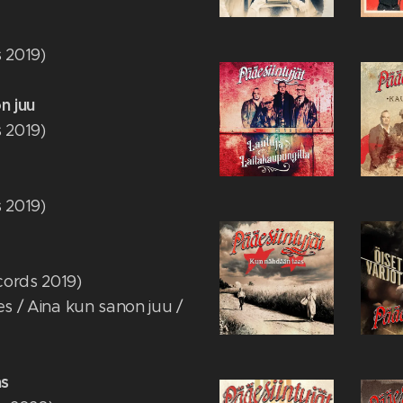
s 2019)
n juu
s 2019)
s 2019)
cords 2019)
es / Aina kun sanon juu /
das