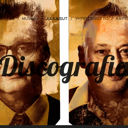
KIERTUE
MUSIIKKI
JULKAISUT
YHTEYDENOTTO
KÄYT
Discografi