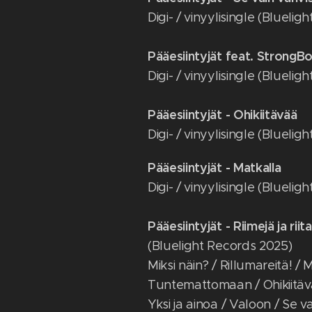
Digi- / vinyylisingle (Blueli
Pääesiintyjät feat. StrongBo
Digi- / vinyylisingle (Blueli
Pääesiintyjät - Ohikiitävää
Digi- / vinyylisingle (Blueli
Pääesiintyjät - Matkalla
Digi- / vinyylisingle (Blueli
Pääesiintyjät - Riimejä ja riit
(Bluelight Records 2025)
Miksi näin? / Rillumareitä! / 
Tuntemattomaan / Ohikiitävä
Yksi ja ainoa / Valoon / Se v