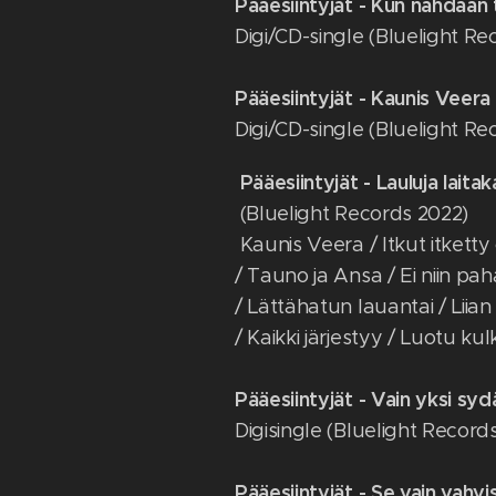
Pääesiintyjät - Kun nähdään 
Digi/CD-single (Bluelight Re
Pääesiintyjät - Kaunis Veera
Digi/CD-single (Bluelight Re
Pääesiintyjät - Lauluja laita
(Bluelight Records 2022)
Kaunis Veera / Itkut itkett
/ Tauno ja Ansa / Ei niin pa
/ Lättähatun lauantai / Liian 
/ Kaikki järjestyy / Luotu k
Pääesiintyjät - Vain yksi syd
Digisingle (Bluelight Record
Pääesiintyjät - Se vain vahvi