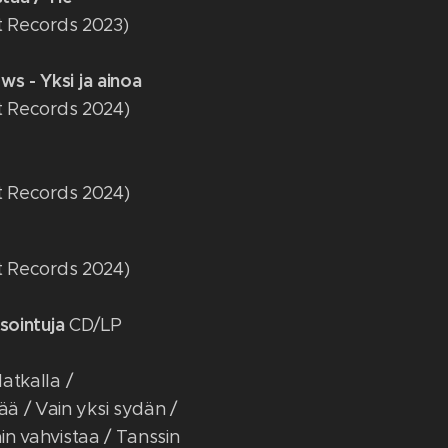
ght Records 2023)
ws - Yksi ja ainoa
ght Records 2024)
ght Records 2024)
ght Records 2024)
asointuja
CD/LP
Matkalla /
ä / Vain yksi sydän /
ain vahvistaa / Tanssin