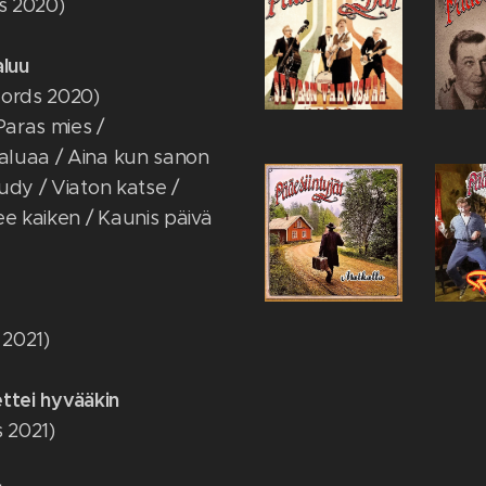
ds 2020)
aluu
cords 2020)
Paras mies /
aluaa / Aina kun sanon
Rudy / Viaton katse /
ee kaiken / Kaunis päivä
 2021)
ettei hyvääkin
s 2021)