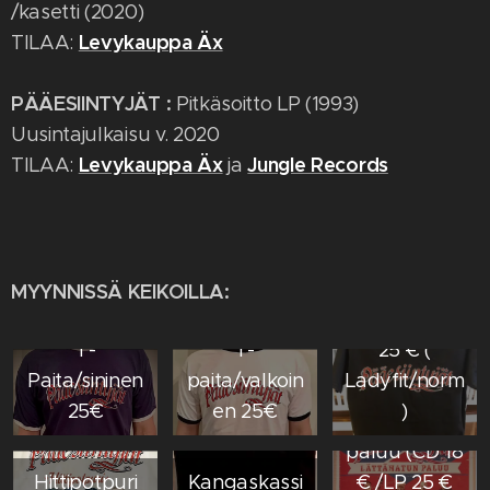
/kasetti (2020)
Levykauppa Äx
TILAA:
PÄÄESIINTYJÄT :
Pitkäsoitto LP (1993)
Uusintajulkaisu v. 2020
Levykauppa Äx
Jungle Records
TILAA:
ja
T-
MYYNNISSÄ KEIKOILLA:
Paita/musta
T-
T-
25 € (
Paita/sininen
paita/valkoin
Ladyfit/norm
25€
en 25€
)
Lättähatun
paluu (CD 18
Hittipotpuri
Kangaskassi
€ /LP 25 €