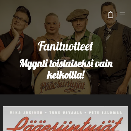
Fanituotteet
Myynti toistaiseksi vain
keikoilla!